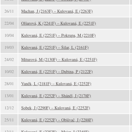
26/11
Machan, J (2163F) – Kulovaná, E (2263F)
22/04
Olšarová, K (2241F) – Kulovaná, E (2251F)
10/04
Kulovaná, E (2251F) – Pokrupa, M (2210F)
19/03
Kulovaná, E (2251F) – Šilar, L (2161F)
24/02
Miturová, M (2130F) – Kulovaná, E (2251F)
10/02
Kulovaná, E (2251F) – Dubina, P (2122F)
28/01
Vaněk, L (2181F) – Kulovaná, E (2252F)
13/01
Kulovaná, E (2252F) – Sháněl, J (2178F)
12/12
Sobek, J (2290F) – Kulovaná, E (2252F)
25/11
Kulovaná, E (2252F) – Obšívač, J (2288F)
12/11
Kulovaná, E (2252F) – Majer, J (2248F)