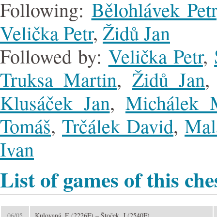
Following:
Bělohlávek Petr
Velička Petr
,
Židů Jan
Followed by:
Velička Petr
,
Truksa Martin
,
Židů Jan
Klusáček Jan
,
Michálek M
Tomáš
,
Trčálek David
,
Mal
Ivan
List of games of this che
06/05
Kulovaná, E (2226F) – Štoček, J (2540F)