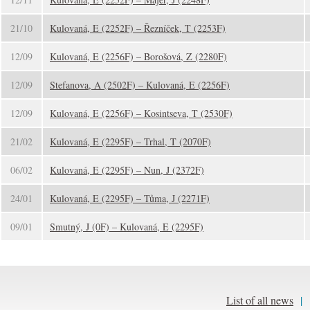
21/10
Kulovaná, E (2252F) – Řezníček, T (2253F)
12/09
Kulovaná, E (2256F) – Borošová, Z (2280F)
12/09
Stefanova, A (2502F) – Kulovaná, E (2256F)
12/09
Kulovaná, E (2256F) – Kosintseva, T (2530F)
21/02
Kulovaná, E (2295F) – Trhal, T (2070F)
06/02
Kulovaná, E (2295F) – Nun, J (2372F)
24/01
Kulovaná, E (2295F) – Tůma, J (2271F)
09/01
Smutný, J (0F) – Kulovaná, E (2295F)
List of all news
|