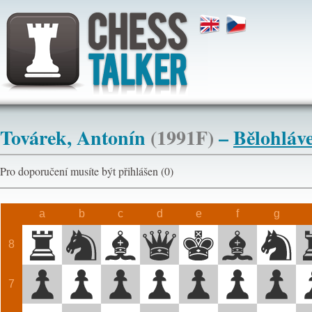
Továrek, Antonín
(1991F)
–
Bělohláve
Pro doporučení musíte být přihlášen (0)
a
b
c
d
e
f
g
8
7