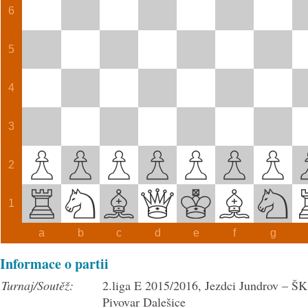
6
5
4
3
2
1
a
b
c
d
e
f
g
Informace o partii
Turnaj/Soutěž:
2.liga E 2015/2016, Jezdci Jundrov – ŠK
Pivovar Dalešice