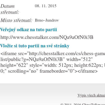
Datum
08. 11. 2015
střetnutí:
Místo střetnutí:
Brno–Jundrov
Veřejný odkaz na tuto partii
http://www.chesstalker.com/NQa9aOfN0i3B
Vložte si tuto partii na své stránky
<iframe src="http://chesstalker.com/cs/chess-gam
list/public?g=NQa9aOfN0i3B" width="512"
height="622" style="width: 512px; height:622px; 
0;" scrolling="no" frameborder="0"></iframe>
Výpis všech aktual
© 2011–2016
ChessTalker.c