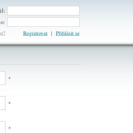
il:
lo:
lo?
Registrovat
|
*
*
*