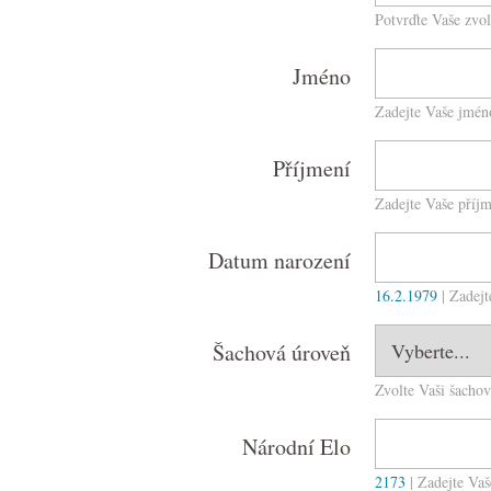
Potvrďte Vaše zvol
Jméno
Zadejte Vaše jmén
Příjmení
Zadejte Vaše příjm
Datum narození
16.2.1979
| Zadej
Šachová úroveň
Zvolte Vaši šachov
Národní Elo
2173
| Zadejte Va