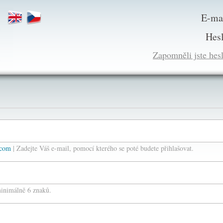
E-ma
Hes
Zapomněli jste hes
.com
| Zadejte Váš e-mail, pomocí kterého se poté budete přihlašovat.
minimálně 6 znaků.