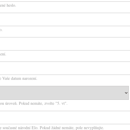
ené heslo.
o.
ení.
te Vaše datum narození.
ou úroveň. Pokud nemáte, zvolte "5. vt".
še současné národní Elo. Pokud žádné nemáte, pole nevyplňujte.