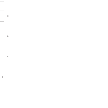
*
*
*
*