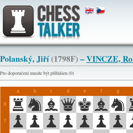
Polanský, Jiří
(1798F)
–
VINCZE, R
Pro doporučení musíte být přihlášen (0)
a
b
c
d
e
f
g
8
7