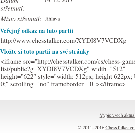
Datum
03. 12. 2017
střetnutí:
Místo střetnutí:
Jihlava
Veřejný odkaz na tuto partii
http://www.chesstalker.com/XYDI8V7VCDXg
Vložte si tuto partii na své stránky
<iframe src="http://chesstalker.com/cs/chess-gam
list/public?g=XYDI8V7VCDXg" width="512"
height="622" style="width: 512px; height:622px; 
0;" scrolling="no" frameborder="0"></iframe>
Výpis všech aktual
© 2011–2016
ChessTalker.c