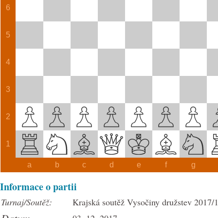
6
5
4
3
2
1
a
b
c
d
e
f
g
Informace o partii
Turnaj/Soutěž:
Krajská soutěž Vysočiny družstev 2017/