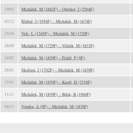
19/02
Michálek, M (2482F) – Ostriker, J (2564F)
02/12
Klubal, J (1954F) – Michálek, M (1674F)
15/10
Velc, L (1545F) – Michálek, M (1720F)
28/09
Michálek, M (1729F) – Věžník, M (1833F)
24/02
Michálek, M (1839F) – Prášil, P (0F)
28/01
Skořepa, J (1702F) – Michálek, M (1839F)
17/01
Michálek, M (1839F) – Knoll, H (2318F)
11/11
Michálek, M (1839F) – Bílek, R (1960F)
04/11
Vondra, A (0F) – Michálek, M (1839F)