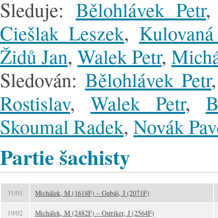
Sleduje:
Bělohlávek Petr
Ciešlak Leszek
,
Kulovaná
Židů Jan
,
Walek Petr
,
Michá
Sledován:
Bělohlávek Petr
Rostislav
,
Walek Petr
,
B
Skoumal Radek
,
Novák Pav
Partie šachisty
31/01
Michálek, M (1618F) – Gubáš, J (2071F)
19/02
Michálek, M (2482F) – Ostriker, J (2564F)