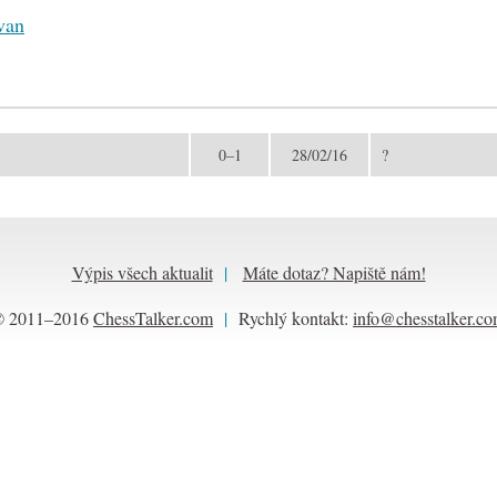
van
0–1
28/02/16
?
Výpis všech aktualit
|
Máte dotaz? Napiště nám!
© 2011–2016
ChessTalker.com
|
Rychlý kontakt:
info@chesstalker.c