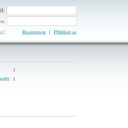
il:
lo:
lo?
Registrovat
|
1
tářů:
1