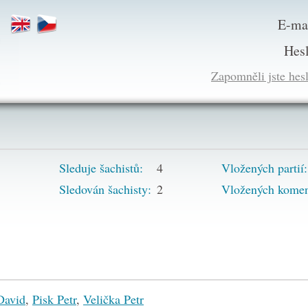
E-ma
Hes
Zapomněli jste hes
8
Sleduje šachistů:
4
Vložených partií:
Sledován šachisty:
2
Vložených komen
David
,
Pisk Petr
,
Velička Petr