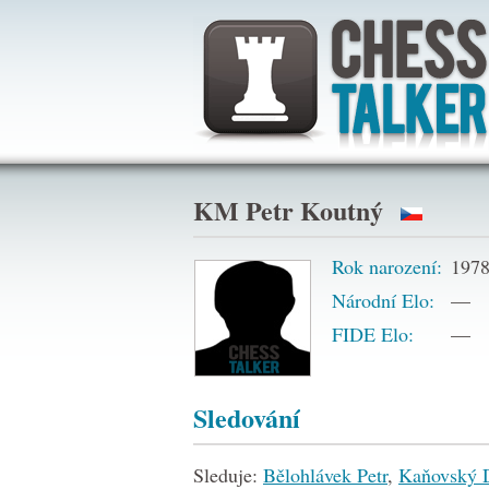
KM Petr Koutný
Rok narození:
197
Národní Elo:
—
FIDE Elo:
—
Sledování
Sleduje:
Bělohlávek Petr
,
Kaňovský 