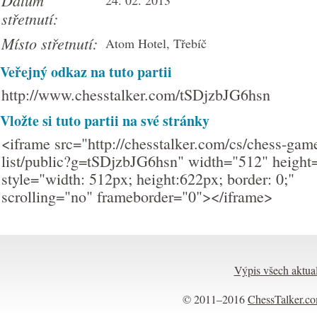
Datum
24. 02. 2013
střetnutí:
Místo střetnutí:
Atom Hotel, Třebíč
Veřejný odkaz na tuto partii
http://www.chesstalker.com/tSDjzbJG6hsn
Vložte si tuto partii na své stránky
<iframe src="http://chesstalker.com/cs/chess-gam
list/public?g=tSDjzbJG6hsn" width="512" height
style="width: 512px; height:622px; border: 0;"
scrolling="no" frameborder="0"></iframe>
Výpis všech aktual
© 2011–2016
ChessTalker.c