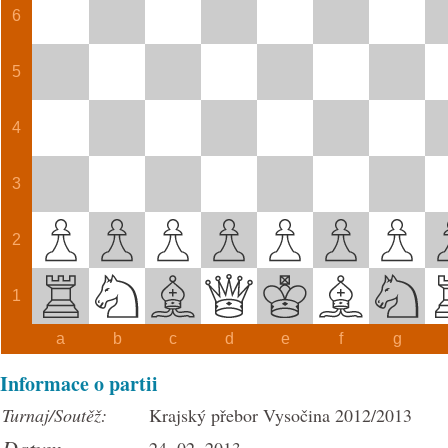
6
5
4
3
2
1
a
b
c
d
e
f
g
Informace o partii
Turnaj/Soutěž:
Krajský přebor Vysočina 2012/2013