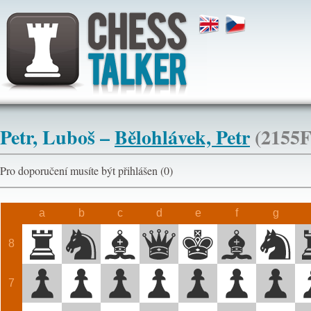
Petr, Luboš –
Bělohlávek, Petr
(2155F
Pro doporučení musíte být přihlášen (0)
a
b
c
d
e
f
g
8
7