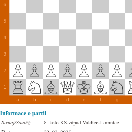
6
5
4
3
2
1
a
b
c
d
e
f
g
Informace o partii
Turnaj/Soutěž:
8. kolo KS-západ Valdice-Lomnice