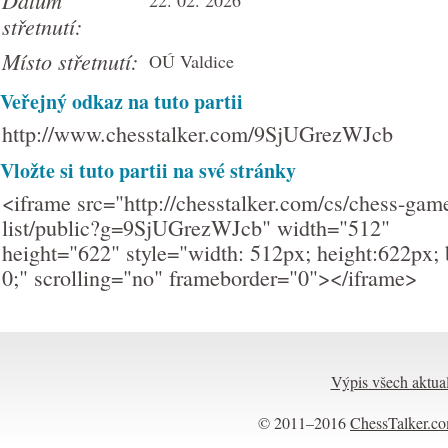
Datum
22. 02. 2026
střetnutí:
Místo střetnutí:
OÚ Valdice
Veřejný odkaz na tuto partii
http://www.chesstalker.com/9SjUGrezWJcb
Vložte si tuto partii na své stránky
<iframe src="http://chesstalker.com/cs/chess-gam
list/public?g=9SjUGrezWJcb" width="512"
height="622" style="width: 512px; height:622px; 
0;" scrolling="no" frameborder="0"></iframe>
Výpis všech aktual
© 2011–2016
ChessTalker.c