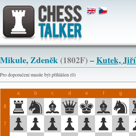
Mikule, Zdeněk
(1802F)
–
Kutek, Jiří
Pro doporučení musíte být přihlášen (0)
a
b
c
d
e
f
g
8
7