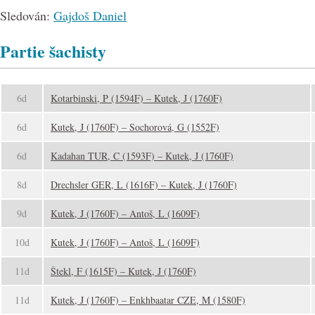
Sledován:
Gajdoš Daniel
Partie šachisty
6d
Kotarbinski, P (1594F) – Kutek, J (1760F)
6d
Kutek, J (1760F) – Sochorová, G (1552F)
6d
Kadahan TUR, C (1593F) – Kutek, J (1760F)
8d
Drechsler GER, L (1616F) – Kutek, J (1760F)
9d
Kutek, J (1760F) – Antoš, L (1609F)
10d
Kutek, J (1760F) – Antoš, L (1609F)
11d
Štekl, F (1615F) – Kutek, J (1760F)
11d
Kutek, J (1760F) – Enkhbaatar CZE, M (1580F)