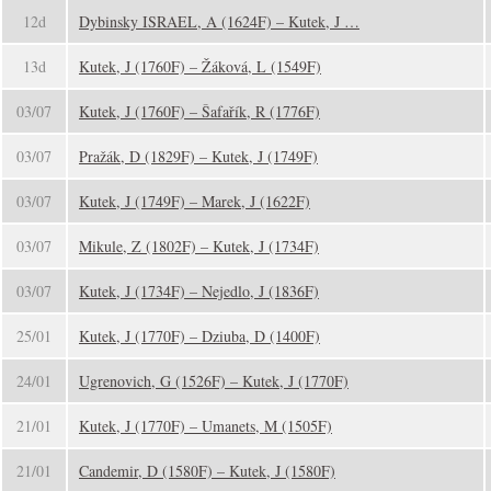
12d
Dybinsky ISRAEL, A (1624F) – Kutek, J …
13d
Kutek, J (1760F) – Žáková, L (1549F)
03/07
Kutek, J (1760F) – Šafařík, R (1776F)
03/07
Pražák, D (1829F) – Kutek, J (1749F)
03/07
Kutek, J (1749F) – Marek, J (1622F)
03/07
Mikule, Z (1802F) – Kutek, J (1734F)
03/07
Kutek, J (1734F) – Nejedlo, J (1836F)
25/01
Kutek, J (1770F) – Dziuba, D (1400F)
24/01
Ugrenovich, G (1526F) – Kutek, J (1770F)
21/01
Kutek, J (1770F) – Umanets, M (1505F)
21/01
Candemir, D (1580F) – Kutek, J (1580F)