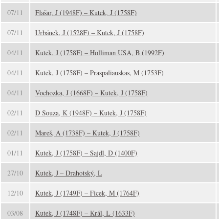
07/11
Flašar, J (1948F) – Kutek, J (1758F)
07/11
Urbánek, J (1528F) – Kutek, J (1758F)
04/11
Kutek, J (1758F) – Holliman USA, B (1992F)
04/11
Kutek, J (1758F) – Praspaliauskas, M (1753F)
04/11
Vochozka, J (1668F) – Kutek, J (1758F)
02/11
D Souza, K (1948F) – Kutek, J (1758F)
02/11
Mareš, A (1738F) – Kutek, J (1758F)
01/11
Kutek, J (1758F) – Sajdl, D (1400F)
27/10
Kutek, J – Drahotský, L
12/10
Kutek, J (1749F) – Ficek, M (1764F)
03/08
Kutek, J (1748F) – Král, L (1633F)