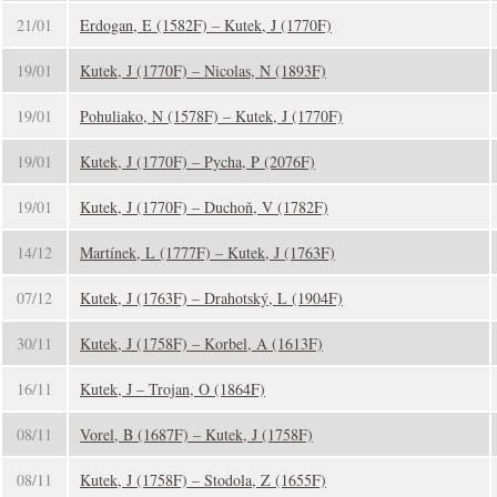
21/01
Erdogan, E (1582F) – Kutek, J (1770F)
19/01
Kutek, J (1770F) – Nicolas, N (1893F)
19/01
Pohuliako, N (1578F) – Kutek, J (1770F)
19/01
Kutek, J (1770F) – Pycha, P (2076F)
19/01
Kutek, J (1770F) – Duchoň, V (1782F)
14/12
Martínek, L (1777F) – Kutek, J (1763F)
07/12
Kutek, J (1763F) – Drahotský, L (1904F)
30/11
Kutek, J (1758F) – Korbel, A (1613F)
16/11
Kutek, J – Trojan, O (1864F)
08/11
Vorel, B (1687F) – Kutek, J (1758F)
08/11
Kutek, J (1758F) – Stodola, Z (1655F)