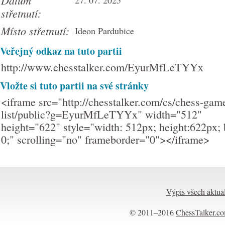
Datum
27. 07. 2025
střetnutí:
Místo střetnutí:
Ideon Pardubice
Veřejný odkaz na tuto partii
http://www.chesstalker.com/EyurMfLeTYYx
Vložte si tuto partii na své stránky
<iframe src="http://chesstalker.com/cs/chess-gam
list/public?g=EyurMfLeTYYx" width="512"
height="622" style="width: 512px; height:622px; 
0;" scrolling="no" frameborder="0"></iframe>
Výpis všech aktual
© 2011–2016
ChessTalker.c