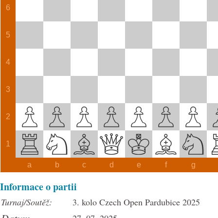
6
5
4
3
2
1
a
b
c
d
e
f
g
Informace o partii
Turnaj/Soutěž:
3. kolo Czech Open Pardubice 2025