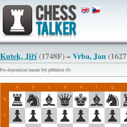
Kutek, Jiří
(1748F)
–
Vrba, Jan
(1627
Pro doporučení musíte být přihlášen (0)
a
b
c
d
e
f
g
8
7