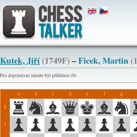
Kutek, Jiří
(1749F)
–
Ficek, Martin
(
Pro doporučení musíte být přihlášen (0)
a
b
c
d
e
f
g
8
7