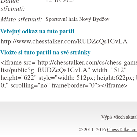
Datum
12. 10. 2025
střetnutí:
Místo střetnutí:
Sportovní hala Nový Bydžov
Veřejný odkaz na tuto partii
http://www.chesstalker.com/RUDZcQs1GvLA
Vložte si tuto partii na své stránky
<iframe src="http://chesstalker.com/cs/chess-gam
list/public?g=RUDZcQs1GvLA" width="512"
height="622" style="width: 512px; height:622px; 
0;" scrolling="no" frameborder="0"></iframe>
Výpis všech aktual
© 2011–2016
ChessTalker.c