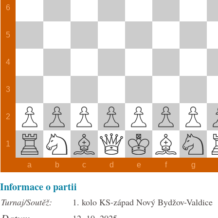
6
5
4
3
2
1
a
b
c
d
e
f
g
Informace o partii
Turnaj/Soutěž:
1. kolo KS-západ Nový Bydžov-Valdice