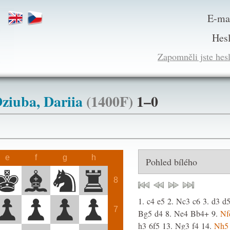
E-ma
Hes
Zapomněli jste hes
ziuba, Dariia
(1400F)
1–0
0)
e
f
g
h
8
1.
c4
e5
2.
Nc3
c6
3.
d3
d
7
Bg5
d4
8.
Ne4
Bb4+
9.
Nf
h3
6f5
13.
Ng3
f4
14.
Nh5