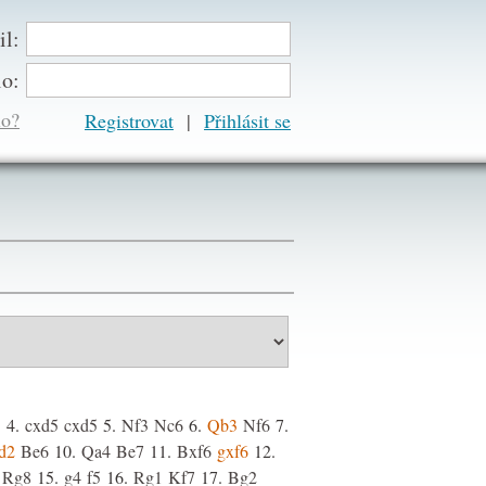
il:
lo:
lo?
Registrovat
|
5
4.
cxd5
cxd5
5.
Nf3
Nc6
6.
Qb3
Nf6
7.
d2
Be6
10.
Qa4
Be7
11.
Bxf6
gxf6
12.
Rg8
15.
g4
f5
16.
Rg1
Kf7
17.
Bg2