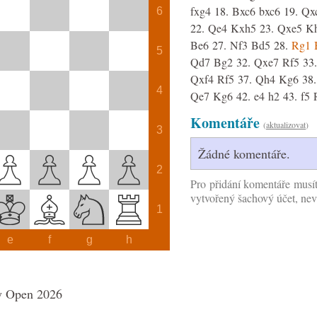
fxg4
18.
Bxc6
bxc6
19.
Qx
6
22.
Qe4
Kxh5
23.
Qxe5
K
Be6
27.
Nf3
Bd5
28.
Rg1
5
Qd7
Bg2
32.
Qxe7
Rf5
33.
Qxf4
Rf5
37.
Qh4
Kg6
38.
4
Qe7
Kg6
42.
e4
h2
43.
f5
Komentáře
(
aktualizovat
)
3
Žádné komentáře.
2
Pro přidání komentáře musí
vytvořený šachový účet, nev
1
e
f
g
h
y Open 2026