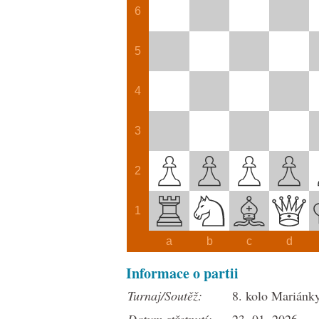
6
5
4
3
2
1
a
b
c
d
Informace o partii
Turnaj/Soutěž:
8. kolo Mariánk