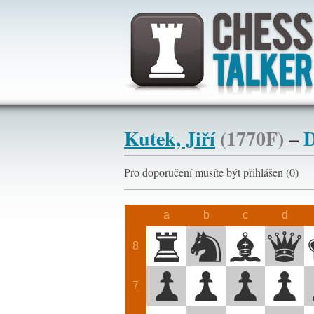
Kutek, Jiří
(1770F)
–
D
Pro doporučení musíte být přihlášen (
a
b
c
d
8
7