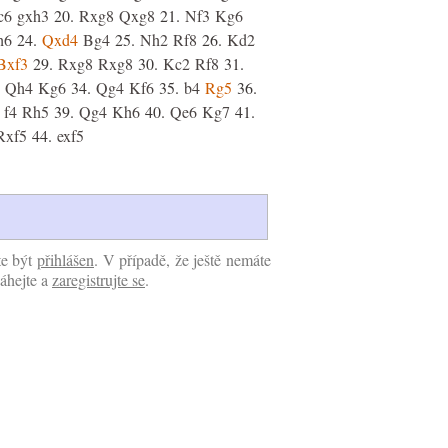
c6
gxh3
20.
Rxg8
Qxg8
21.
Nf3
Kg6
h6
24.
Qxd4
Bg4
25.
Nh2
Rf8
26.
Kd2
Bxf3
29.
Rxg8
Rxg8
30.
Kc2
Rf8
31.
Qh4
Kg6
34.
Qg4
Kf6
35.
b4
Rg5
36.
f4
Rh5
39.
Qg4
Kh6
40.
Qe6
Kg7
41.
Rxf5
44.
exf5
te být
přihlášen
. V případě, že ještě nemáte
áhejte a
zaregistrujte se
.